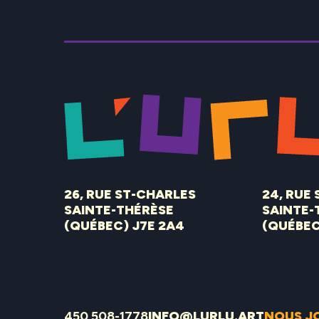
26, RUE ST-CHARLES
24, RUE
SAINTE-THÉRÈSE
SAINTE-
(QUÉBEC) J7E 2A4
(QUÉBEC
450 508-1778
INFO@LURLU.ART
NOUS J