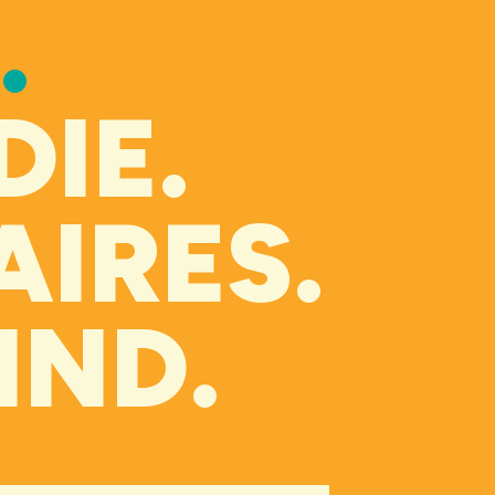
.
IE.
IRES.
IND.