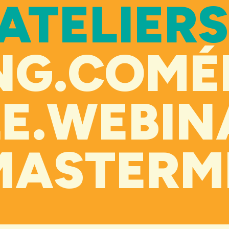
ATELIERS
NG.
COMÉD
E.
WEBINA
MASTERM