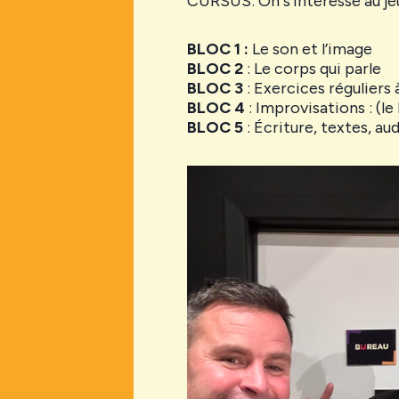
CURSUS: On s’intéresse au jeu
BLOC 1 :
Le son et l’image
BLOC 2
: Le corps qui parle
BLOC 3
: Exercices réguliers
BLOC 4
: Improvisations : (le
BLOC 5
: Écriture, textes, au